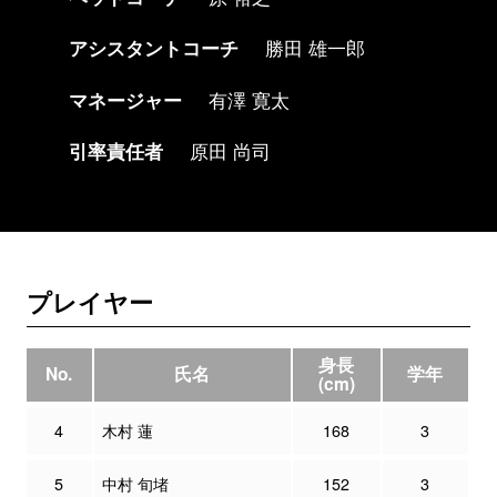
アシスタントコーチ
勝田 雄一郎
マネージャー
有澤 寛太
引率責任者
原田 尚司
プレイヤー
身長
No.
氏名
学年
(cm)
4
木村 蓮
168
3
5
中村 旬堵
152
3