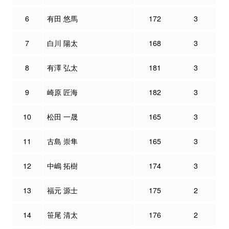
6
有田 悠馬
172
3
7
白川 陽太
168
3
8
有澤 弘太
181
3
9
崎原 匠海
182
3
10
松田 一晟
165
3
11
古島 崇隼
165
3
12
中嶋 拓樹
174
3
13
福元 源士
175
2
14
笹尾 清太
176
2