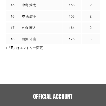
15
中島 煌太
158
2
16
岑 美裟斗
158
2
17
久永 匠人
164
2
18
白潟 侑磨
175
3
※「E」はエントリー変更
OFFICIAL ACCOUNT