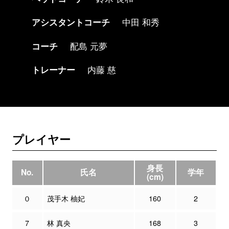
アシスタントコーチ
中田 和秀
コーチ
配島 元夢
トレーナー
内藤 慈
プレイヤー
身長
No.
氏名
学年
(cm)
０
茂手木 柚妃
160
2
7
林 真央
168
3