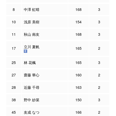
8
中澤 虹晴
168
3
10
浅原 美樹
154
3
11
秋山 南友
168
3
立川 夏帆
17
165
2
25
林 花楓
165
3
27
齋藤 華心
160
2
28
近藤 千尋
163
2
38
野中 紗菜
150
3
45
友成 なつ
166
2