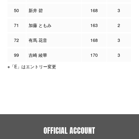
50
新井 碧
168
3
71
加藤 ともみ
163
2
72
有馬 花音
168
3
99
吉崎 綾華
170
3
※「E」はエントリー変更
OFFICIAL ACCOUNT